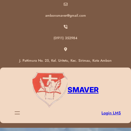
Lewati
ke
ambonsmaver@gmail.com
konten
(0911) 352984
J. Pattimura No. 25, Kel. Uritetu, Kec. Sirimau, Kota Ambon
SMAVER
Login LMS