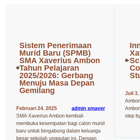
Sistem Penerimaan
In
Murid Baru (SPMB)
Xa
SMA Xaverius Ambon
Sc
Tahun Pelajaran
Co
2025/2026: Gerbang
St
Menuju Masa Depan
Gemilang
Juli 3
Ambon,
Februari 24, 2025
admin smaver
Ambon 
SMA Xaverius Ambon kembali
step b
membuka kesempatan bagi calon murid
baru untuk bergabung dalam keluarga
besar sekolah unggulan ini. Dengan