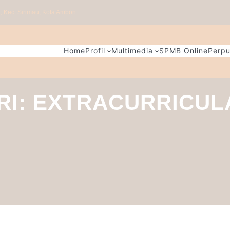
tu, Kec. Sirimau, Kota Ambon
Home
Profil
Multimedia
SPMB Online
Perpu
RI:
EXTRACURRICUL