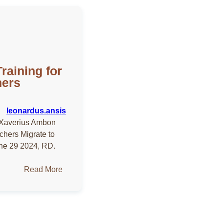
raining for
hers
leonardus.ansis
r Xaverius Ambon
chers Migrate to
une 29 2024, RD.
:
Read More
Website
Training
for
ICT