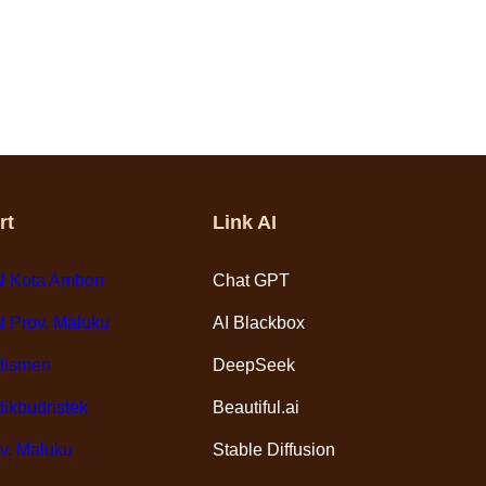
Teachers
rt
Link AI
 Kota Ambon
Chat GPT
 Prov. Maluku
AI Blackbox
dismen
DeepSeek
ikbudristek
Beautiful.ai
v. Maluku
Stable Diffusion