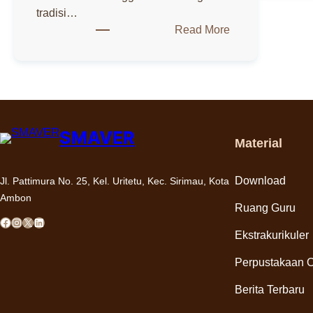
tradisi…
:
Read More
Sistem
Penerimaan
Murid
Baru
(SPMB)
SMA
SMAVER
Material
Xaverius
Ambon
Tahun
Download
Jl. Pattimura No. 25, Kel. Uritetu, Kec. Sirimau, Kota
Pelajaran
Ambon
Ruang Guru
2025/2026:
acebook
Instagram
X
LinkedIn
Gerbang
Ekstrakurikuler
Menuju
Perpustakaan O
Masa
Depan
Berita Terbaru
Gemilang