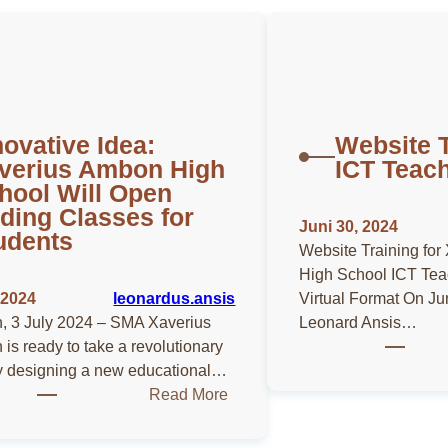
novative Idea:
Website T
verius Ambon High
ICT Teac
hool Will Open
ding Classes for
Juni 30, 2024
udents
Website Training fo
High School ICT Tea
, 2024
leonardus.ansis
Virtual Format On J
 3 July 2024 – SMA Xaverius
Leonard Ansis…
is ready to take a revolutionary
y designing a new educational…
:
Read More
Innovative
Idea: