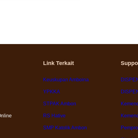
Xaverius
Ambon
High
School
Will
Open
Coding
Classes
Link Terkait
Suppo
for
Students
Keuskupan Amboina
DISPEN
YPKKA
DISPEN
STPAK Ambon
Kemen
nline
RS Hative
Kemend
SMP Katolik Ambon
Pempro