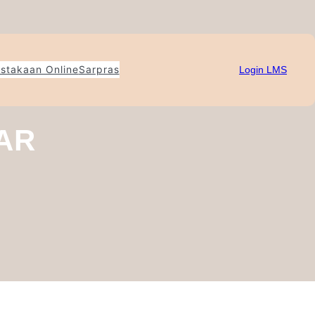
stakaan Online
Sarpras
Login LMS
AR