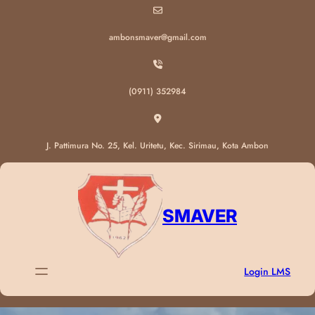
Lewati
ke
ambonsmaver@gmail.com
konten
(0911) 352984
J. Pattimura No. 25, Kel. Uritetu, Kec. Sirimau, Kota Ambon
SMAVER
Login LMS